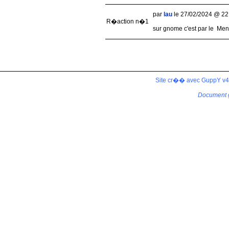
par
lau
le 27/02/2024 @ 22
R�action n�1
sur gnome c'est par le Me
Site cr�� avec GuppY v4.
Document 