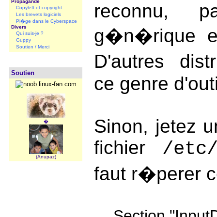
Propagande
reconnu, pa
Copyleft et copyright
Les brevets logiciels
Pi�ge dans le Cyberspace
Divers
g�n�rique e
Qui suis-je ?
Guppy
Soutien / Merci
D'autres dist
Soutien
ce genre d'outi
Sinon, jetez u
�
fichier
/etc
(Anupaz)
faut r�perer c
Section "Input