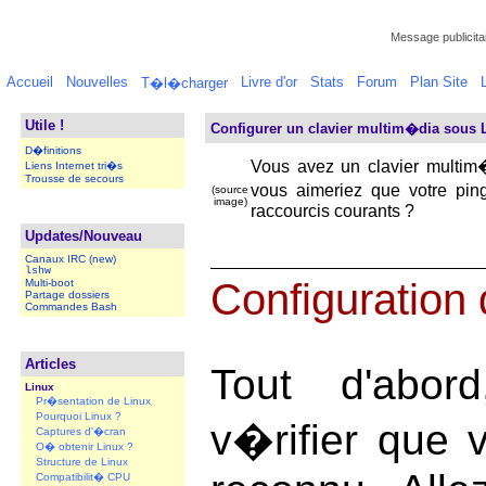
Message publicitai
Accueil
Nouvelles
Livre d'or
Stats
Forum
Plan Site
T�l�charger
Utile !
Configurer un clavier multim�dia sous 
D�finitions
Vous avez un clavier multim
Liens Internet tri�s
Trousse de secours
vous aimeriez que votre pin
(source
image)
raccourcis courants ?
Updates/Nouveau
Canaux IRC (new)
lshw
Configuration 
Multi-boot
Partage dossiers
Commandes Bash
Articles
Tout d'abor
Linux
Pr�sentation de Linux
Pourquoi Linux ?
v�rifier que v
Captures d'�cran
O� obtenir Linux ?
Structure de Linux
Compatibilit� CPU