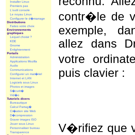
reconnu. Alle
Installer Linux
Premiers pas
L'outil console
contr�le de vo
Le noyau Linux
Configurer le d�marrage
Distributions
exemple, da
Faites votre choix
Environnements
graphiques
Lequel choisir ?
allez dans Dr
KDE
Gnome
Enlightenment
Portails
votre ordinat
Administration
Applications Mozilla
Audio
puis clavier :
Communications
Configurer un mat�riel
Internet et LAN
Logiciels sous Linux
Photos et images
S�curit�
Vid�o
Tutoriels divers
Bureautique
Calcul Partag�
Cr�ation site Web
D�compression
Graver images ISO
V�rifiez que v
Jouer sous Linux
Personnaliser bureau
Transparence