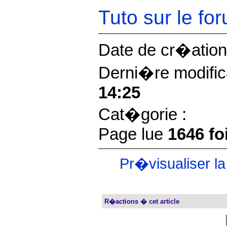
Tuto sur le fo
Date de cr�ation
Derni�re modific
14:25
Cat�gorie :
Page lue
1646 fo
Pr�visualiser l
R�actions � cet article