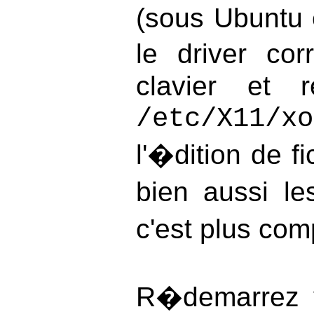
(sous Ubuntu 
le driver co
clavier et 
/etc/X11/xo
l'�dition de fi
bien aussi l
c'est plus com
R�demarrez v