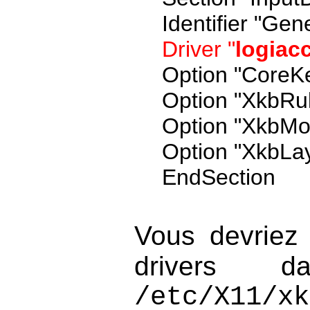
Identifier "Ge
Driver "
logiac
Option "CoreK
Option "XkbRul
Option "XkbMo
Option "XkbLay
EndSection
Vous devriez 
drivers d
/etc/X11/xk