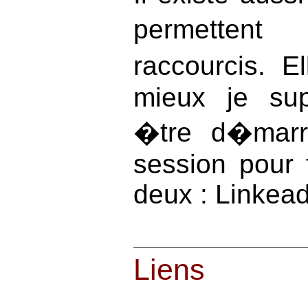
permettent
raccourcis. E
mieux je su
�tre d�mar
session pour 
deux : Linkea
Liens