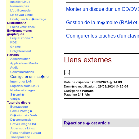
Installer Linux
Premiers pas
Monter un disque dur, un CD/D
L'outil console
Le noyau Linux
Configurer le d�marrage
Gestion de la m�moire (RAM et
Distributions
Faites votre choix
Environnements
graphiques
Configurer les touches d'un clav
Lequel choisir ?
KDE
Gnome
Enlightenment
Portails
Liens externes
Administration
Applications Mozilla
Audio
[...]
Communications
Configurer un mat�riel
Internet et LAN
Date de cr�ation :
29/09/2024 @ 14:03
Logiciels sous Linux
Derni�re modification :
29/09/2024 @ 15:04
Photos et images
Cat�gorie :
Portails
S�curit�
Page lue
143 fois
Vid�o
Tutoriels divers
Bureautique
Calcul Partag�
Cr�ation site Web
D�compression
R�actions � cet article
Graver images ISO
Jouer sous Linux
Personnaliser bureau
Transparence