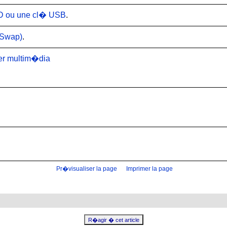
VD ou une cl� USB
.
 Swap)
.
ier multim�dia
Pr�visualiser la page
Imprimer la page