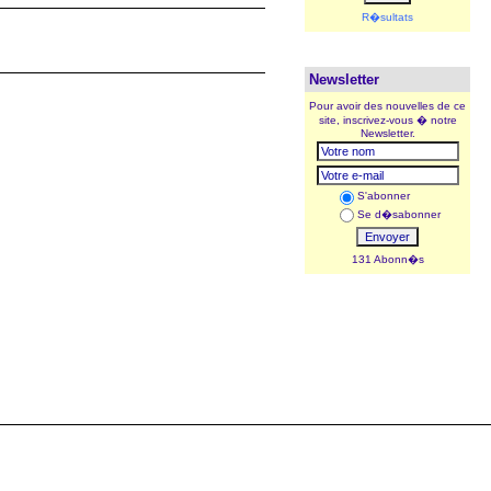
R�sultats
Newsletter
Pour avoir des nouvelles de ce
site, inscrivez-vous � notre
Newsletter.
S'abonner
Se d�sabonner
131 Abonn�s