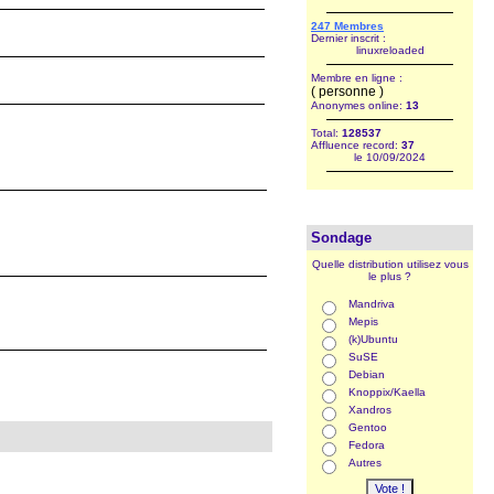
247 Membres
Dernier inscrit :
linuxreloaded
Membre en ligne :
( personne )
Anonymes online:
13
Total:
128537
Affluence record:
37
le 10/09/2024
Sondage
Quelle distribution utilisez vous
le plus ?
Mandriva
Mepis
(k)Ubuntu
SuSE
Debian
Knoppix/Kaella
Xandros
Gentoo
Fedora
Autres