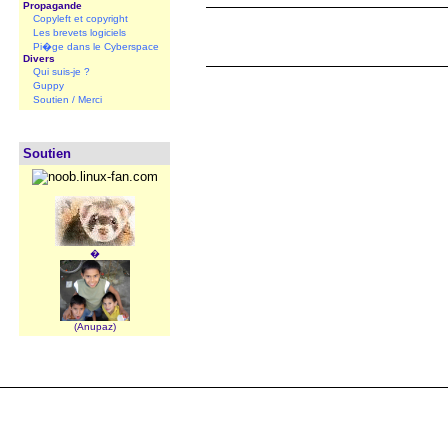
Propagande
Copyleft et copyright
Les brevets logiciels
Pi�ge dans le Cyberspace
Divers
Qui suis-je ?
Guppy
Soutien / Merci
Soutien
�
(Anupaz)