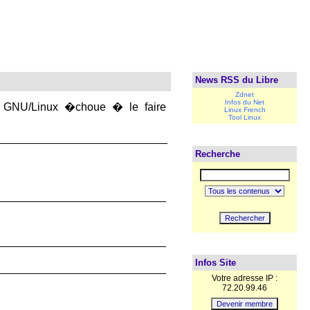
News RSS du Libre
Zdnet
Infos du Net
on GNU/Linux �choue � le faire
Linux French
Tool Linux
Recherche
Infos Site
Votre adresse IP :
72.20.99.46