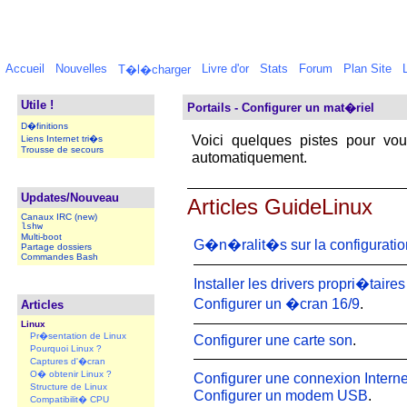
Accueil
Nouvelles
Livre d'or
Stats
Forum
Plan Site
T�l�charger
Utile !
Portails - Configurer un mat�riel
D�finitions
Voici quelques pistes pour vo
Liens Internet tri�s
Trousse de secours
automatiquement.
Updates/Nouveau
Articles GuideLinux
Canaux IRC (new)
lshw
Multi-boot
G�n�ralit�s sur la configuratio
Partage dossiers
Commandes Bash
Installer les drivers propri�taire
Configurer un �cran 16/9
.
Articles
Linux
Pr�sentation de Linux
Configurer une carte son
.
Pourquoi Linux ?
Captures d'�cran
O� obtenir Linux ?
Configurer une connexion Interne
Structure de Linux
Configurer un modem USB
.
Compatibilit� CPU