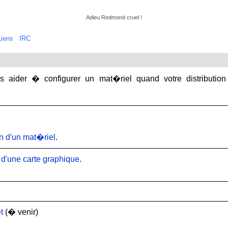
Adieu Redmond cruel !
Liens
IRC
us aider � configurer un mat�riel quand votre distributi
n d'un mat�riel
.
s d'une carte graphique
.
t
(� venir)