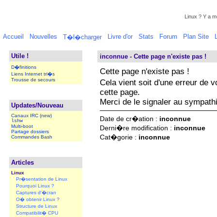
Linux ? Y a mo
Accueil
Nouvelles
Livre d'or
Stats
Forum
Plan Site
T�l�charger
Utile !
inconnue - Cette page n'existe pas !
D�finitions
Cette page n'existe pas !
Liens Internet tri�s
Trousse de secours
Cela vient soit d'une erreur de v
cette page.
Merci de le signaler au sympath
Updates/Nouveau
Canaux IRC (new)
Date de cr�ation :
inconnue
lshw
Multi-boot
Derni�re modification :
inconnue
Partage dossiers
Cat�gorie :
inconnue
Commandes Bash
Articles
Linux
Pr�sentation de Linux
Pourquoi Linux ?
Captures d'�cran
O� obtenir Linux ?
Structure de Linux
Compatibilit� CPU