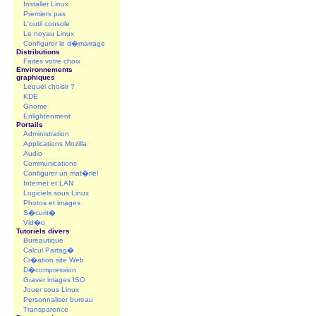
Installer Linux
Premiers pas
L'outil console
Le noyau Linux
Configurer le d�marrage
Distributions
Faites votre choix
Environnements
graphiques
Lequel choisir ?
KDE
Gnome
Enlightenment
Portails
Administration
Applications Mozilla
Audio
Communications
Configurer un mat�riel
Internet et LAN
Logiciels sous Linux
Photos et images
S�curit�
Vid�o
Tutoriels divers
Bureautique
Calcul Partag�
Cr�ation site Web
D�compression
Graver images ISO
Jouer sous Linux
Personnaliser bureau
Transparence