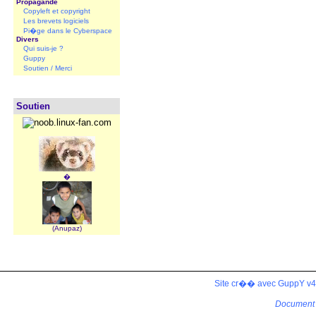
Propagande
Copyleft et copyright
Les brevets logiciels
Pi�ge dans le Cyberspace
Divers
Qui suis-je ?
Guppy
Soutien / Merci
Soutien
�
(Anupaz)
Site cr�� avec GuppY v4.
Document