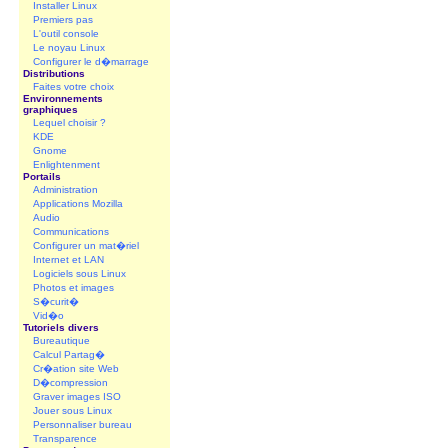
Installer Linux
Premiers pas
L'outil console
Le noyau Linux
Configurer le d�marrage
Distributions
Faites votre choix
Environnements
graphiques
Lequel choisir ?
KDE
Gnome
Enlightenment
Portails
Administration
Applications Mozilla
Audio
Communications
Configurer un mat�riel
Internet et LAN
Logiciels sous Linux
Photos et images
S�curit�
Vid�o
Tutoriels divers
Bureautique
Calcul Partag�
Cr�ation site Web
D�compression
Graver images ISO
Jouer sous Linux
Personnaliser bureau
Transparence