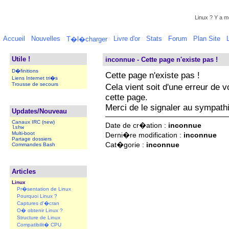
Linux ? Y a mo
Accueil
Nouvelles
Livre d'or
Stats
Forum
Plan Site
T�l�charger
Utile !
inconnue - Cette page n'existe pas !
D�finitions
Cette page n'existe pas !
Liens Internet tri�s
Trousse de secours
Cela vient soit d'une erreur de v
cette page.
Merci de le signaler au sympath
Updates/Nouveau
Canaux IRC (new)
Date de cr�ation :
inconnue
lshw
Multi-boot
Derni�re modification :
inconnue
Partage dossiers
Cat�gorie :
inconnue
Commandes Bash
Articles
Linux
Pr�sentation de Linux
Pourquoi Linux ?
Captures d'�cran
O� obtenir Linux ?
Structure de Linux
Compatibilit� CPU