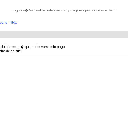
Le jour o� Microsoft inventera un truc qui ne plante pas, ce sera un clou !
Liens
IRC
it du lien erron� qui pointe vers cette page.
re de ce site.