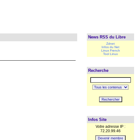
News RSS du Libre
Zdnet
Infos du Net
Linux French
Tool Linux
Recherche
Infos Site
Votre adresse IP :
72.20.99.46