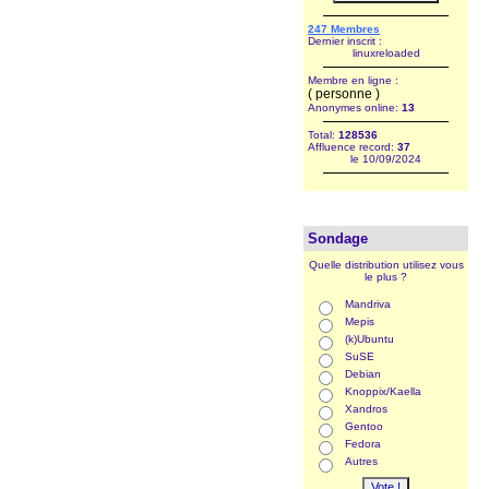
247 Membres
Dernier inscrit :
linuxreloaded
Membre en ligne :
( personne )
Anonymes online:
13
Total:
128536
Affluence record:
37
le 10/09/2024
Sondage
Quelle distribution utilisez vous
le plus ?
Mandriva
Mepis
(k)Ubuntu
SuSE
Debian
Knoppix/Kaella
Xandros
Gentoo
Fedora
Autres