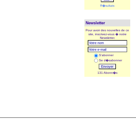
R�sultats
Newsletter
Pour avoir des nouvelles de ce
site, inscrivez-vous � notre
Newsletter.
S'abonner
Se d�sabonner
131 Abonn�s