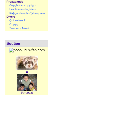
Propagande
Copyleft et copyright
Les brevets logiciels
Pi�ge dans le Cyberspace
Divers
Qui suis-je ?
Guppy
Soutien / Merci
Soutien
�
(Anupaz)