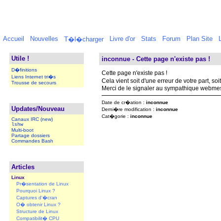
Accueil
Nouvelles
Livre d'or
Stats
Forum
Plan Site
T�l�charger
Utile !
inconnue - Cette page n'existe pas !
D�finitions
Cette page n'existe pas !
Liens Internet tri�s
Cela vient soit d'une erreur de votre part, so
Trousse de secours
Merci de le signaler au sympathique webmest
Date de cr�ation :
inconnue
Updates/Nouveau
Derni�re modification :
inconnue
Cat�gorie :
inconnue
Canaux IRC (new)
lshw
Multi-boot
Partage dossiers
Commandes Bash
Articles
Linux
Pr�sentation de Linux
Pourquoi Linux ?
Captures d'�cran
O� obtenir Linux ?
Structure de Linux
Compatibilit� CPU