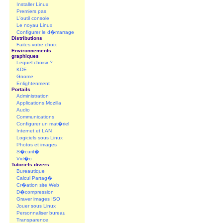
Installer Linux
Premiers pas
L'outil console
Le noyau Linux
Configurer le d�marrage
Distributions
Faites votre choix
Environnements
graphiques
Lequel choisir ?
KDE
Gnome
Enlightenment
Portails
Administration
Applications Mozilla
Audio
Communications
Configurer un mat�riel
Internet et LAN
Logiciels sous Linux
Photos et images
S�curit�
Vid�o
Tutoriels divers
Bureautique
Calcul Partag�
Cr�ation site Web
D�compression
Graver images ISO
Jouer sous Linux
Personnaliser bureau
Transparence