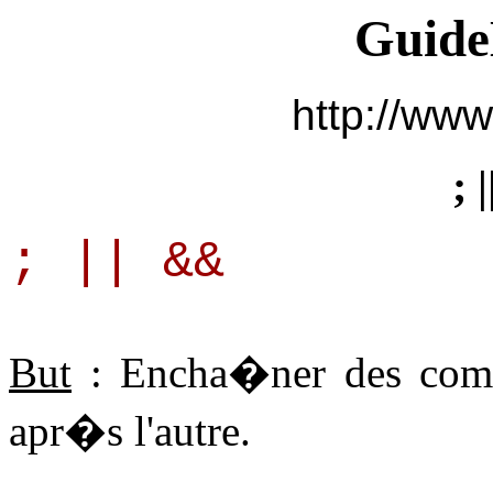
Guide
http://www
; 
; || &&
But
: Encha�ner des comm
apr�s l'autre.