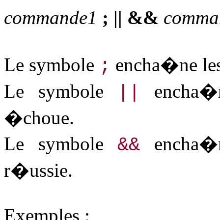
commande1
; || &&
comma
Le symbole
encha�ne les
;
Le symbole
encha�n
||
�choue.
Le symbole
encha�n
&&
r�ussie.
Exemples :