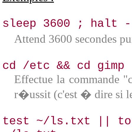
sleep 3600 ; halt -
Attend 3600 secondes pui
cd /etc && cd gimp
Effectue la commande "c
r�ussit (c'est � dire si le
test ~/ls.txt || to