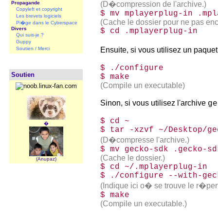
Propagande
(D�compression de l'archive.)
Copyleft et copyright
$­ mv mplayerplug-in .mp
Les brevets logiciels
(Cache le dossier pour ne pas encr
Pi�ge dans le Cyberspace
Divers
$­ cd .mplayerplug-in
Qui suis-je ?
Guppy
Soutien / Merci
Ensuite, si vous utilisez un paquet
$­ ./configure
Soutien
$­ make
(Compile un executable)
Sinon, si vous utilisez l'archive
ge
$­ cd ~
�
$­ tar -xzvf ~/Desktop/g
(D�compresse l'archive.)
$­ mv gecko-sdk .gecko-sd
(Cache le dossier.)
(Anupaz)
$­ cd ~/.mplayerplug-in
$­ ./configure --with-ge
(Indique ici o� se trouve le r�per
$­ make
(Compile un executable.)