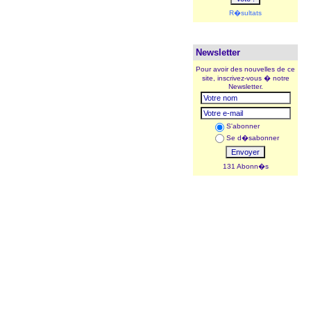
R�sultats
Newsletter
Pour avoir des nouvelles de ce
site, inscrivez-vous � notre
Newsletter.
S'abonner
Se d�sabonner
131 Abonn�s