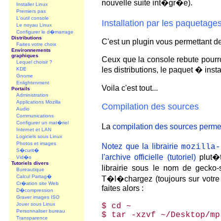
nouvelle suite int�gr�e).
Installer Linux
Premiers pas
L'outil console
Installation par les paquetage
Le noyau Linux
Configurer le d�marrage
Distributions
C'est un plugin vous permettant de 
Faites votre choix
Environnements
graphiques
Ceux que la console rebute pourron
Lequel choisir ?
les distributions, le paquet � inst
KDE
Gnome
Enlightenment
Voila c'est tout...
Portails
Administration
Applications Mozilla
Compilation des sources
Audio
Communications
Configurer un mat�riel
La
compilation des sources permet
Internet et LAN
Logiciels sous Linux
Photos et images
Notez que la librairie
mozilla-
S�curit�
l'archive officielle (
tutoriel)
plut�t
Vid�o
Tutoriels divers
librairie sous le nom de gecko-
Bureautique
Calcul Partag�
T�l�chargez (toujours sur votre
Cr�ation site Web
faites alors :
D�compression
Graver images ISO
Jouer sous Linux
$­ cd ~
Personnaliser bureau
$­ tar -xzvf ~/Desktop/m
Transparence