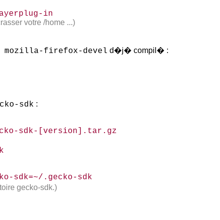
layerplug-in
asser votre /home ...)
d�j� compil� :
mozilla-firefox-devel
:
cko-sdk
ecko-sdk-[version].tar.gz
k
cko-sdk=~/.gecko-sdk
toire gecko-sdk.)