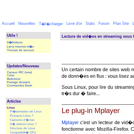
Accueil
Nouvelles
Livre d'or
Stats
Forum
Plan Site
T�l�charger
Utile !
Lecture de vid�os en streaming sous f
D�finitions
Liens Internet tri�s
Trousse de secours
Updates/Nouveau
Un certain nombre de sites web 
Canaux IRC (new)
de donn�es en flux : vous lisez 
lshw
Multi-boot
Partage dossiers
Commandes Bash
Sous Linux, pour lire du streaming
tr�s dur � faire...
Articles
Linux
Le plug-in Mplayer
Pr�sentation de Linux
Pourquoi Linux ?
Captures d'�cran
Mplayer
c'est un lecteur de vid�
O� obtenir Linux ?
Structure de Linux
fonctionne avec Mozilla-Firefox. 
Compatibilit� CPU