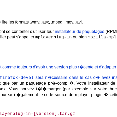
s
lire les formats .wmv, .asx, .mpeg, .mov, .avi.
t se contenter d'utiliser leur
installateur de paquetages
(RPMDr
aller peut s'appeller
ou bien
mplayerplug-in
mozilla-mpl
 comme toujours d'avoir une version plus r�cente et d'adapter
sera n�cessaire dans le cas o� avez ins
firefox-devel
 que par un paquetage pr�-compil�. Votre installateur de 
sdk. Vous pouvez t�l�charger (par exemple sur votre burea
 bureau) �galement le code source de mplayer-plugin � cet
playerplug-in-[version].tar.gz