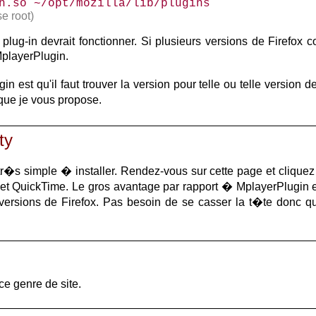
in.so ~/opt/mozilla/lib/plugins
e root)
plug-in devrait fonctionner. Si plusieurs versions de Firefox 
playerPlugin.
est qu'il faut trouver la version pour telle ou telle version 
 que je vous propose.
ty
r�s simple � installer. Rendez-vous sur cette page et cliquez su
 et QuickTime. Le gros avantage par rapport � MplayerPlugin es
ersions de Firefox. Pas besoin de se casser la t�te donc 
ce genre de site.