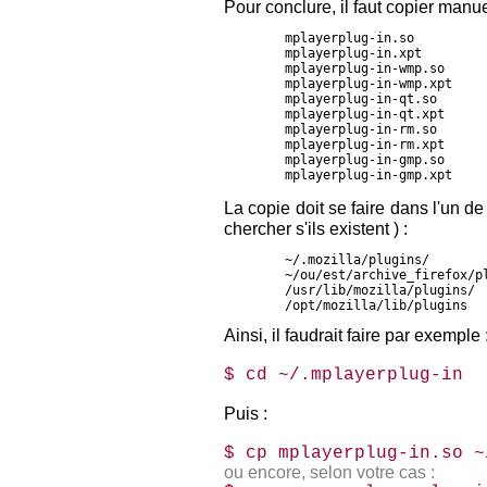
Pour conclure, il faut copier manue
	mplayerplug-in.so
	mplayerplug-in.xpt
	mplayerplug-in-wmp.so
	mplayerplug-in-wmp.xpt
	mplayerplug-in-qt.so
	mplayerplug-in-qt.xpt
	mplayerplug-in-rm.so
	mplayerplug-in-rm.xpt
	mplayerplug-in-gmp.so
	mplayerplug-in-gmp.xpt
La copie doit se faire dans l'un d
chercher s'ils existent ) :
	~/.mozilla/plugins/
	~/ou/est/archive_firefox/p
	/usr/lib/mozilla/plugins/
	/opt/mozilla/lib/plugins
Ainsi, il faudrait faire par exemple 
$­ cd ~/.mplayerplug-in
Puis :
$­ cp mplayerplug-in.so 
ou encore, selon votre cas :