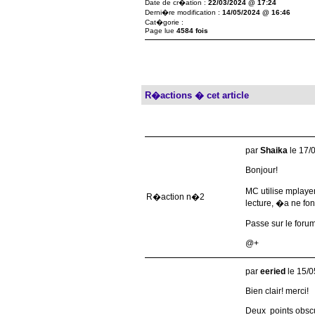
Date de cr�ation :
22/03/2024 @ 17:24
Derni�re modification :
14/05/2024 @ 16:46
Cat�gorie :
Page lue
4584 fois
R�actions � cet article
par
Shaika
le 17/
Bonjour!
MC utilise mplayer
R�action n�2
lecture, �a ne fon
Passe sur le forum
@+
par
eeried
le 15/
Bien clair! merci!
Deux points obsc