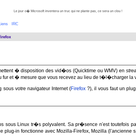
Le jour o� Microsoft inventera un truc qui ne plante pas, ce sera un clou !
Liens
IRC
irefox
mettent � disposition des vid�os (Quicktime ou WMV) en
stre
au fur et � mesure que vous recevez au lieu de t�l�charger la
 sous votre navigateur Internet (
Firefox
?), il vous faut un plu
os sous Linux tr�s polyvalent. Sa pr�sence n'est toutefois p
Ce plug-in fonctionne avec Mozilla-Firefox, Mozilla (l'ancienn