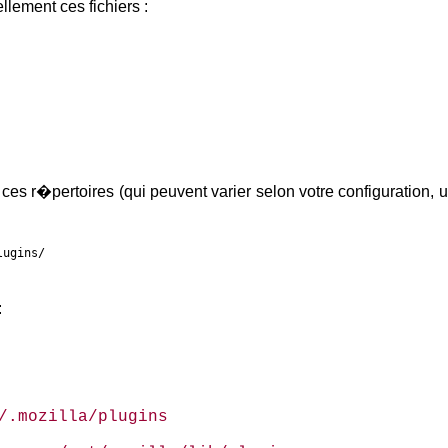
llement ces fichiers :
e ces r�pertoires (qui peuvent varier selon votre configuration, 
lugins/
:
~/.mozilla/plugins