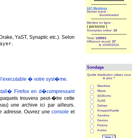
247 Membres
Dernier inscrit :
linuxreloaded
Membre en ligne :
( personne )
Anonymes online:
15
ake, YaST, Synaptic etc.). Selon
Total:
128501
Affluence record:
37
.
ayer
le 10/09/2024
Sondage
Quelle distribution utilisez vous
 l'executable � votre syst�me.
le plus ?
Mandriva
tall� Firefox en d�compressant
Mepis
(k)Ubuntu
paquets trouvera peut-�tre cette
SuSE
u) une archive ici par ailleurs.
Debian
Knoppix/Kaella
te adresse. Ouvrez une
console
et
Xandros
Gentoo
Fedora
Autres