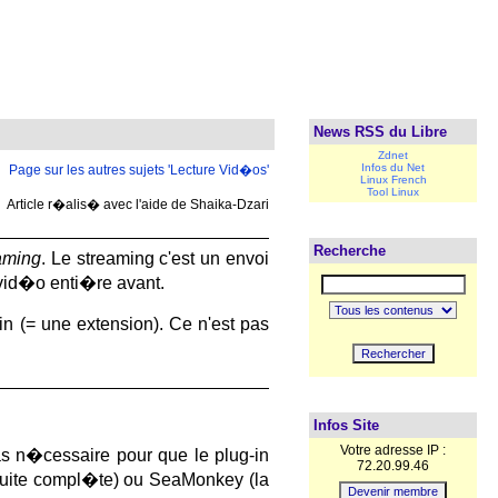
News RSS du Libre
Zdnet
Infos du Net
Page sur les autres sujets 'Lecture Vid�os'
Linux French
Tool Linux
Article r�alis� avec l'aide de Shaika-Dzari
Recherche
aming
. Le streaming c'est un envoi
 vid�o enti�re avant.
gin (= une extension). Ce n'est pas
Infos Site
Votre adresse IP :
as n�cessaire pour que le plug-in
72.20.99.46
e suite compl�te) ou SeaMonkey (la