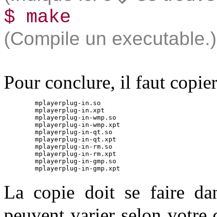
$­ make
(Compile un executable.)
Pour conclure, il faut copie
	mplayerplug-in.so
	mplayerplug-in.xpt
	mplayerplug-in-wmp.so
	mplayerplug-in-wmp.xpt
	mplayerplug-in-qt.so
	mplayerplug-in-qt.xpt
	mplayerplug-in-rm.so
	mplayerplug-in-rm.xpt
	mplayerplug-in-gmp.so
	mplayerplug-in-gmp.xpt
La copie doit se faire da
peuvent varier selon votre 