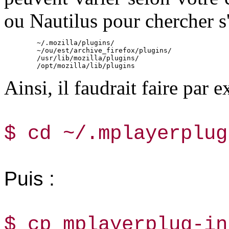
ou Nautilus pour chercher s'i
	~/.mozilla/plugins/
	~/ou/est/archive_firefox/plugins/
	/usr/lib/mozilla/plugins/
	/opt/mozilla/lib/plugins
Ainsi, il faudrait faire par 
$­ cd ~/.mplayerplug
Puis :
$­ cp mplayerplug-i