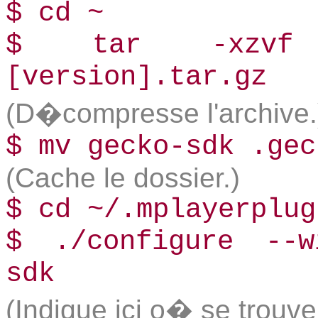
$­ cd ~
$­ tar -xzvf ~/
[version].tar.gz
(D�compresse l'archive.
$­ mv gecko-sdk .ge
(Cache le dossier.)
$­ cd ~/.mplayerplug
$­ ./configure --w
sdk
(Indique ici o� se trouve