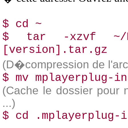
$­ cd ~
$­ tar -xzvf ~/De
[version].tar.gz
(D�compression de l'arc
$­ mv mplayerplug-i
(Cache le dossier pour 
...)
$­ cd .mplayerplug-i