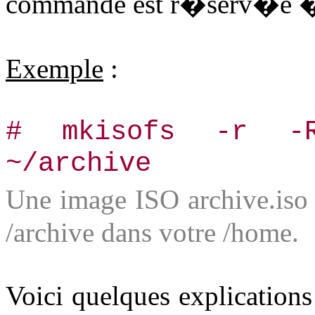
commande est r�serv�e � l
Exemple
:
# mkisofs -r -R
~/archive
Une image ISO archive.iso
/archive dans votre /home.
Voici quelques explications 