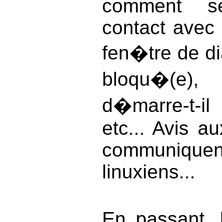
comment s
contact avec v
fen�tre de d
bloqu�(e
d�marre-t-i
etc... Avis a
communiq
linuxiens...
En passant,