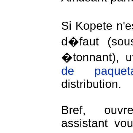
Si Kopete n'e
d�faut (sou
�tonnant), u
de paquet
distribution.
Bref, ouv
assistant vo