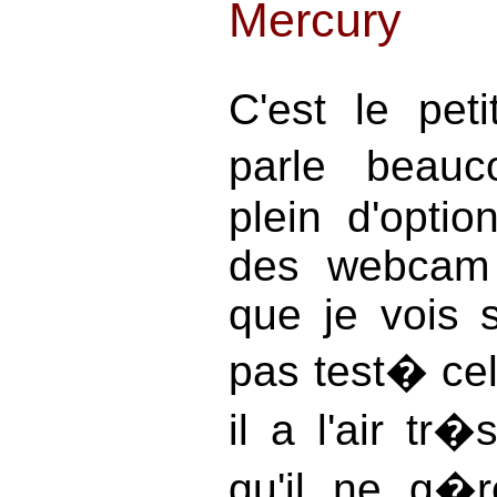
Mercury
C'est le pet
parle beauc
plein d'optio
des webcam 
que je vois s
pas test� cela
il a l'air tr�
qu'il ne g�