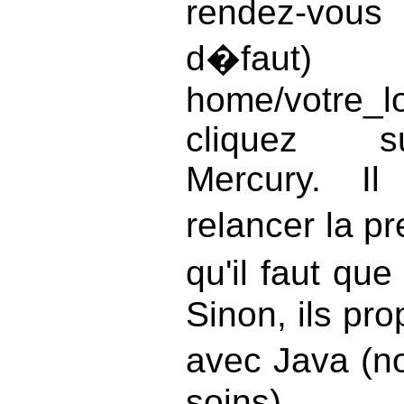
rendez-vous
d�fau
home/votre_
cliquez su
Mercury. Il
relancer la p
qu'il faut que
Sinon, ils pr
avec Java (n
soins).