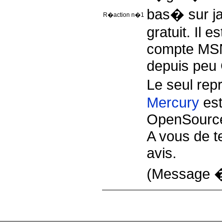
bas� sur ja
R�action n�1
gratuit. Il e
compte MSN
depuis peu 
Le seul rep
Mercury
est
OpenSourc
A vous de t
avis.
(Message �