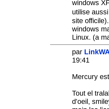
windows XP 
utilise auss
site officile
windows mai
Linux. (a m
par
LinkW
19:41
Mercury est 
Tout el tral
d'oeil, smil