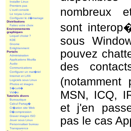
Installer Linux
Premiers pas
nombreux e
L'outil console
Le noyau Linux
Configurer le d�marrage
Distributions
sont interop
Faites votre choix
Environnements
graphiques
Lequel choisir ?
sous Window
KDE
Gnome
Enlightenment
pouvez chatt
Portails
Administration
Applications Mozilla
des contac
Audio
Communications
Configurer un mat�riel
Internet et LAN
(notamment 
Logiciels sous Linux
Photos et images
S�curit�
MSN, ICQ, I
Vid�o
Tutoriels divers
Bureautique
et j'en pass
Calcul Partag�
Cr�ation site Web
D�compression
Graver images ISO
pas le cas Ap
Jouer sous Linux
Personnaliser bureau
Transparence