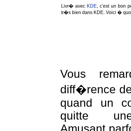
Livr� avec
KDE
, c'est un bon pe
tr�s bien dans KDE. Voici � quoi 
Vous remar
diff�rence d
quand un co
quitte une
Amusant parfo