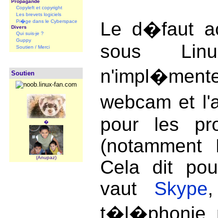
Propagande
Copyleft et copyright
Les brevets logiciels
Pi�ge dans le Cyberspace
Le d�faut ac
Divers
Qui suis-je ?
Guppy
sous Lin
Soutien / Merci
n'impl�ment
Soutien
webcam et l'
pour les pr
�
(notamment 
(Anupaz)
Cela dit pou
vaut
Skype
,
t�l�phonie 