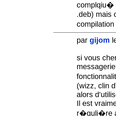
complqiu� (
.deb) mais c
compilatio
par
gijom
l
si vous che
messagerie 
fonctionna
(wizz, clin d
alors d'utili
Il est vraime
r�guli�re