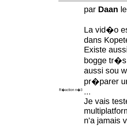
par
Daan
le
La vid�o e
dans Kopet
Existe aus
bogge tr�s 
aussi sou 
pr�parer u
...
R�action n�3
Je vais test
multiplatf
n'a jamais v