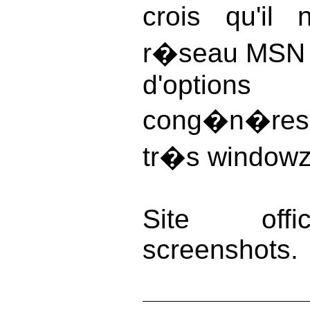
crois qu'il
r�seau MSN 
d'optio
cong�n�res.
tr�s windowz
Site offi
screenshots.