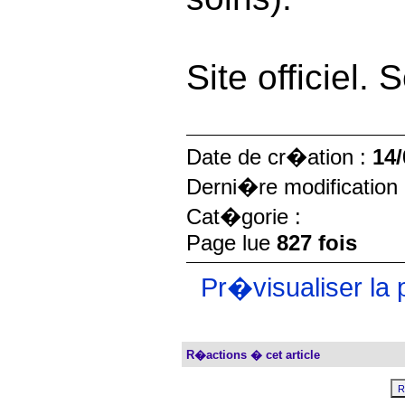
Site officiel.
Date de cr�ation :
14/
Derni�re modification
Cat�gorie :
Page lue
827 fois
Pr�visualiser la 
R�actions � cet article