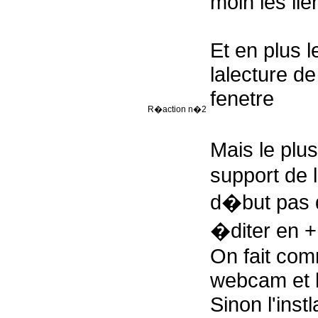
moin les lie
Et en plus l
lalecture de
fenetre
R�action n�2
Mais le plu
support de
d�but pas d
�diter en +
On fait com
webcam et 
Sinon l'instl