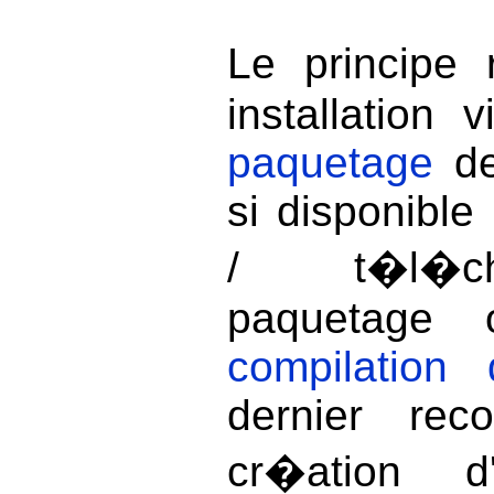
Le principe
installation 
paquetage
de 
si disponibl
/ t�l�ch
paquetage 
compilation
dernier rec
cr�ation 