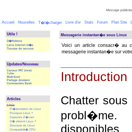
Message publicitai
Accueil
Nouvelles
Livre d'or
Stats
Forum
Plan Site
T�l�charger
Utile !
Messagerie instantan�e sous Linux
D�finitions
Voici un article consacr� au
c
Liens Internet tri�s
Trousse de secours
messagerie instantan�e sur votre
Updates/Nouveau
Canaux IRC (new)
Introduction
lshw
Multi-boot
Partage dossiers
Commandes Bash
Chatter sous 
Articles
Linux
Pr�sentation de Linux
probl�me.
Pourquoi Linux ?
Captures d'�cran
O� obtenir Linux ?
disponibl
Structure de Linux
Compatibilit� CPU