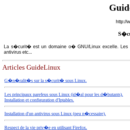
Guid
http://
S�cu
La s�curit� est un domaine o� GNU/Linux excelle. Les ar
antivirus etc...
Articles GuideLinux
G�n�ralit�s sur la s�curit� sous Linux.
Les principaux parefeus sous Linux (id�al pour les d�butants).
Installation et configuration d'Iptables.
Installation d'un antivirus sous Linux (peu n�cessaire).
Respect de la vie priv�e en utilisant Firefox.