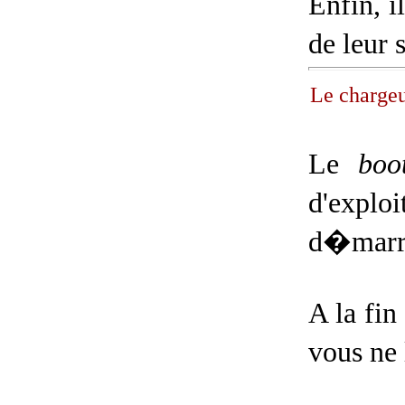
Enfin, i
de leur 
Le charge
Le
boo
d'explo
d�marre
A la fin
vous ne 