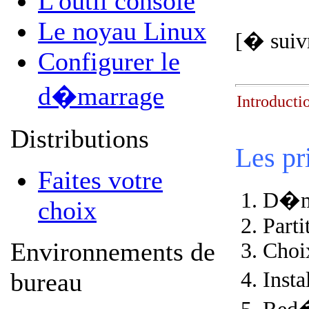
L'outil console
Le noyau Linux
[� suivr
Configurer le
d�marrage
Introducti
Distributions
Les pr
Faites votre
D�mar
choix
Parti
Environnements de
Choi
bureau
Insta