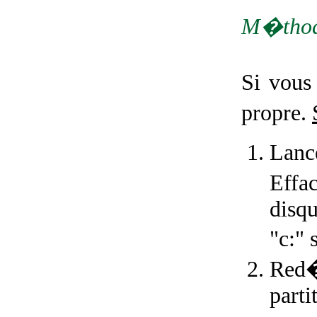
M�thod
Si vous
propre.
Lanc
Effac
disqu
"c:" 
Red�m
part