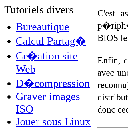
Tutoriels divers
C'est a
p�riph�
Bureautique
BIOS le 
Calcul Partag�
Cr�ation site
Enfin, 
Web
avec une
D�compression
reconnu)
Graver images
distribu
ISO
donc ce
Jouer sous Linux