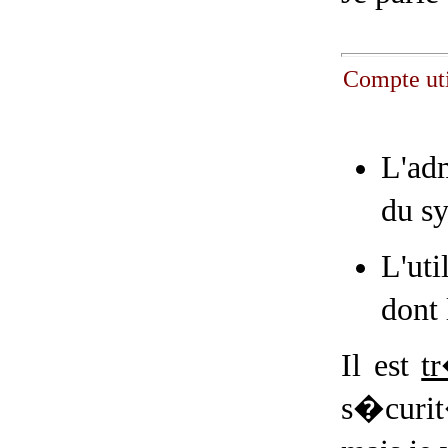
Compte uti
L'ad
du sy
L'uti
dont 
Il est
t
s�curit