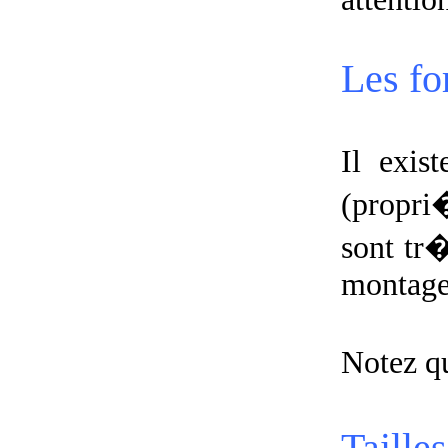
Les fo
Il exis
(propri�
sont tr�
montage
Notez q
Taille