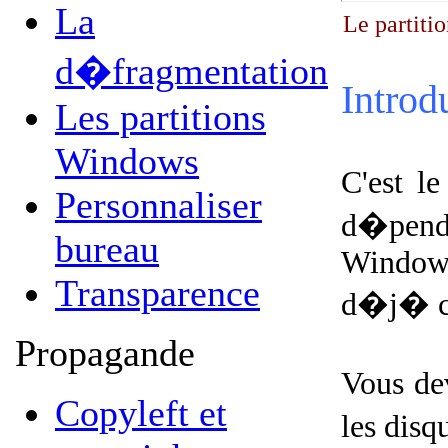
La
Le partiti
d�fragmentation
Introd
Les partitions
Windows
C'est l
Personnaliser
d�pend e
bureau
Windows 
Transparence
d�j� cr
Propagande
Vous de
Copyleft et
les disq