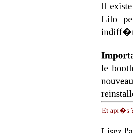
Il exis
Lilo pe
indiff�r
Importa
le bootl
nouveau 
reinstal
Et apr�s 
Lisez l'a