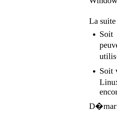
Win
La suite
Soit
peuv
utili
Soit 
Linu
encor
D�marrez