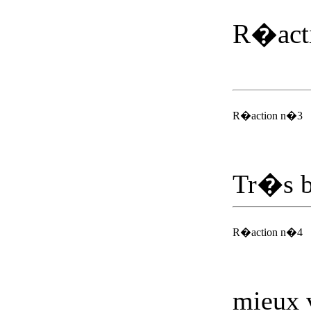
R�acti
R�action n�3
Tr�s bo
R�action n�4
mieux v