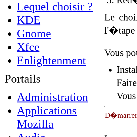
Red�
Lequel choisir ?
Le choi
KDE
l'�tape
Gnome
Xfce
Vous po
Enlightenment
Insta
Portails
Fair
Administration
Vous
Applications
D�marrer s
Mozilla