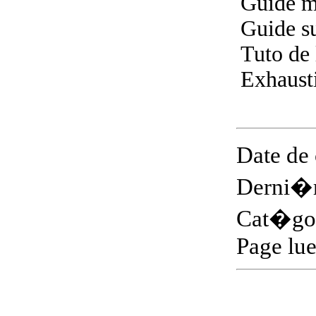
Guide m
Guide su
Tuto de 
Exhaust
Date de
Derni�r
Cat�gor
Page lu