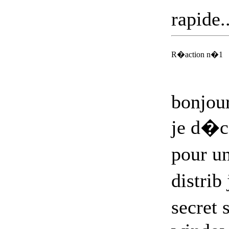
rapide.
R�action n�1
bonjou
je d�c
pour un
distrib
secret 