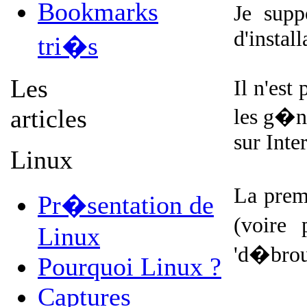
Bookmarks
Je sup
d'install
tri�s
Les
Il n'est
articles
les g�n
sur Inte
Linux
La premi
Pr�sentation de
(voire 
Linux
'd�broui
Pourquoi Linux ?
Captures