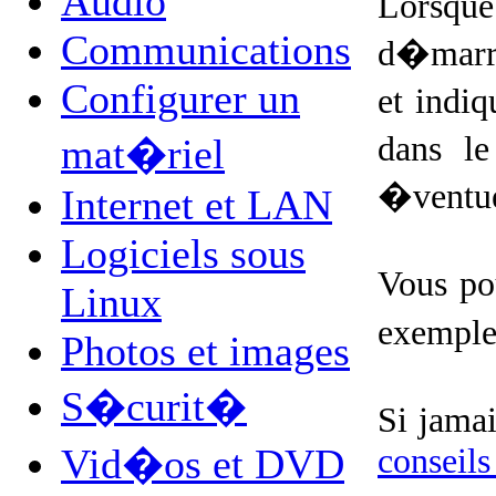
Audio
Lorsque
Communications
d�marre
Configurer un
et indiq
dans le
mat�riel
�ventue
Internet et LAN
Logiciels sous
Vous po
Linux
exemple
Photos et images
S�curit�
Si jamai
Vid�os et DVD
conseils