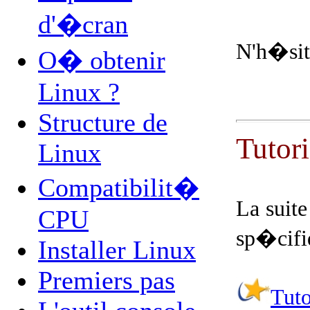
d'�cran
N'h�site
O� obtenir
Linux ?
Structure de
Tutor
Linux
Compatibilit�
La suite
CPU
sp�cifiq
Installer Linux
Premiers pas
Tuto