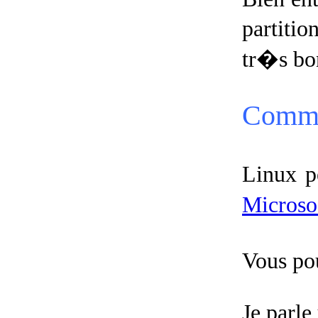
partitio
tr�s bo
Commun
Linux p
Microso
Vous po
Je parle