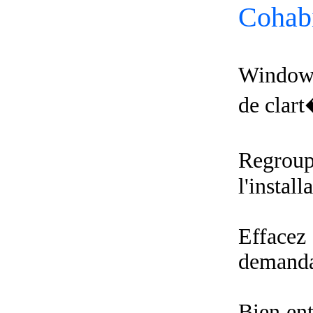
Cohabi
Windows
de clart
Regroup
l'instal
Effacez
demandan
Bien ent