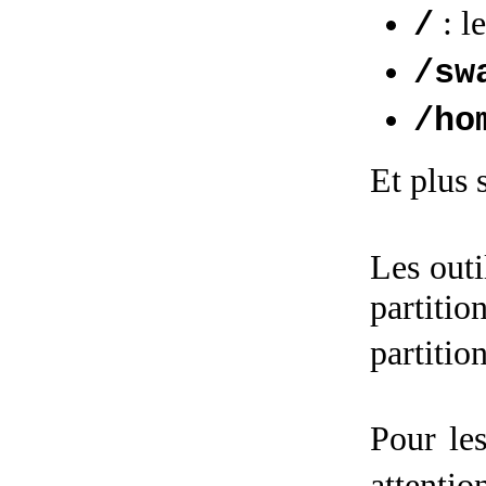
: l
/
/sw
/ho
Et plus 
Les outi
partitio
partitio
Pour les
attenti