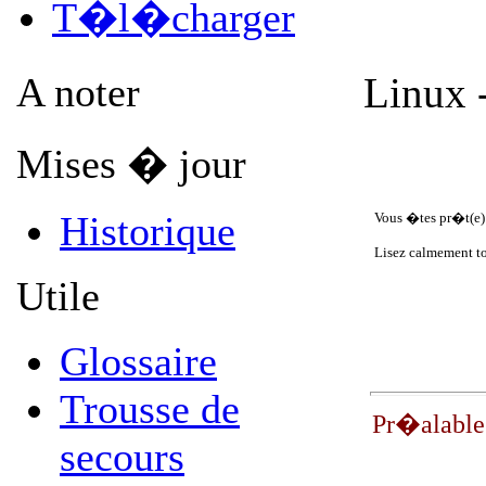
T�l�charger
A noter
Linux 
Mises � jour
Historique
Vous �tes pr�t(e) 
Lisez calmement tou
Utile
Glossaire
Trousse de
Pr�alable
secours